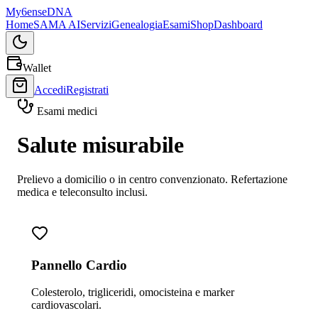
My
6ense
DNA
Home
SAMA AI
Servizi
Genealogia
Esami
Shop
Dashboard
Wallet
Accedi
Registrati
Esami medici
Salute
misurabile
Prelievo a domicilio o in centro convenzionato. Refertazione
medica e teleconsulto inclusi.
Pannello Cardio
Colesterolo, trigliceridi, omocisteina e marker
cardiovascolari.