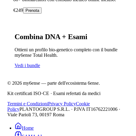
€
249
Prenota
Combina DNA + Esami
Ottieni un profilo bio-genetico completo con il bundle
my6ense Total Health.
Vedi i bundle
©
2026
my6ense — parte dell'ecosistema
6ense
.
Kit certificati ISO·CE · Esami refertati da medici
Termini e Condizioni
Privacy Policy
Cookie
Policy
PLANTOGROUP S.R.L. · P.IVA IT16762221006 ·
Viale Parioli 73, 00197 Roma
Home