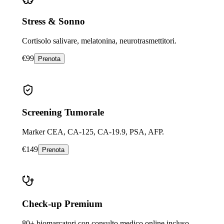
Stress & Sonno
Cortisolo salivare, melatonina, neurotrasmettitori.
€
99
Prenota
Screening Tumorale
Marker CEA, CA-125, CA-19.9, PSA, AFP.
€
149
Prenota
Check-up Premium
80+ biomarcatori con consulto medico online incluso.