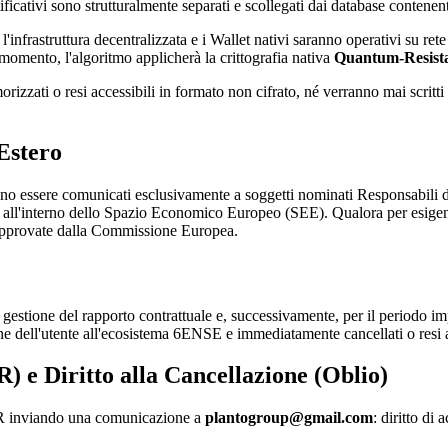
tificativi sono strutturalmente separati e scollegati dai database contenenti
infrastruttura decentralizzata e i Wallet nativi saranno operativi su ret
omento, l'algoritmo applicherà la crittografia nativa
Quantum-Resist
rizzati o resi accessibili in formato non cifrato, né verranno mai scritt
'Estero
anno essere comunicati esclusivamente a soggetti nominati Responsabili del
ati all'interno dello Spazio Economico Europeo (SEE). Qualora per esigen
d approvate dalla Commissione Europea.
estione del rapporto contrattuale e, successivamente, per il periodo impost
zione dell'utente all'ecosistema 6ENSE e immediatamente cancellati o resi 
R) e Diritto alla Cancellazione (Oblio)
GDPR inviando una comunicazione a
plantogroup@gmail.com
: diritto di 