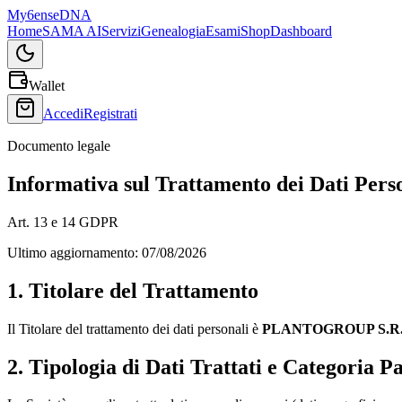
My
6ense
DNA
Home
SAMA AI
Servizi
Genealogia
Esami
Shop
Dashboard
Wallet
Accedi
Registrati
Documento legale
Informativa sul Trattamento dei Dati Pers
Art. 13 e 14 GDPR
Ultimo aggiornamento:
07/08/2026
1. Titolare del Trattamento
Il Titolare del trattamento dei dati personali è
PLANTOGROUP S.R.
2. Tipologia di Dati Trattati e Categoria P