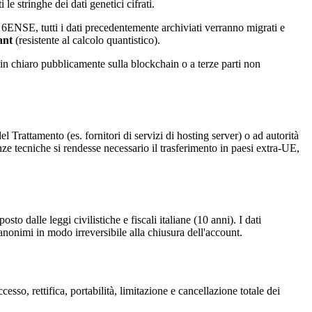
 le stringhe dei dati genetici cifrati.
e 6ENSE, tutti i dati precedentemente archiviati verranno migrati e
ant
(resistente al calcolo quantistico).
i in chiaro pubblicamente sulla blockchain o a terze parti non
 Trattamento (es. fornitori di servizi di hosting server) o ad autorità
ze tecniche si rendesse necessario il trasferimento in paesi extra-UE,
o dalle leggi civilistiche e fiscali italiane (10 anni). I dati
anonimi in modo irreversibile alla chiusura dell'account.
accesso, rettifica, portabilità, limitazione e cancellazione totale dei