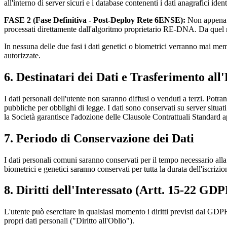
all'interno di server sicuri e i database contenenti i dati anagrafici iden
FASE 2 (Fase Definitiva - Post-Deploy Rete 6ENSE):
Non appena l'
processati direttamente dall'algoritmo proprietario RE-DNA. Da quel m
In nessuna delle due fasi i dati genetici o biometrici verranno mai memo
autorizzate.
6. Destinatari dei Dati e Trasferimento all
I dati personali dell'utente non saranno diffusi o venduti a terzi. Potr
pubbliche per obblighi di legge. I dati sono conservati su server situ
la Società garantisce l'adozione delle Clausole Contrattuali Standar
7. Periodo di Conservazione dei Dati
I dati personali comuni saranno conservati per il tempo necessario alla g
biometrici e genetici saranno conservati per tutta la durata dell'iscri
8. Diritti dell'Interessato (Artt. 15-22 GDP
L'utente può esercitare in qualsiasi momento i diritti previsti dal 
propri dati personali ("Diritto all'Oblio").