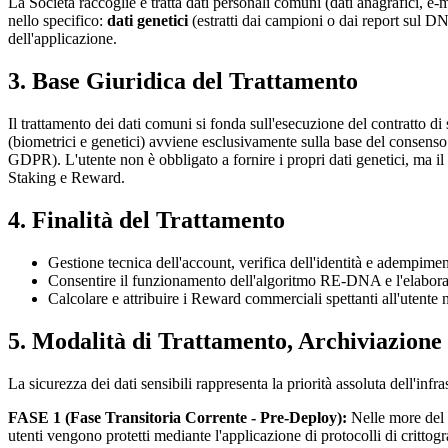
La Società raccoglie e tratta dati personali comuni (dati anagrafici, e-ma
nello specifico:
dati genetici
(estratti dai campioni o dai report sul DN
dell'applicazione.
3. Base Giuridica del Trattamento
Il trattamento dei dati comuni si fonda sull'esecuzione del contratto di 
(biometrici e genetici) avviene esclusivamente sulla base del consenso esp
GDPR). L'utente non è obbligato a fornire i propri dati genetici, ma il 
Staking e Reward.
4. Finalità del Trattamento
Gestione tecnica dell'account, verifica dell'identità e adempimen
Consentire il funzionamento dell'algoritmo RE-DNA e l'elaborazi
Calcolare e attribuire i Reward commerciali spettanti all'utente 
5. Modalità di Trattamento, Archiviazio
La sicurezza dei dati sensibili rappresenta la priorità assoluta dell'inf
FASE 1 (Fase Transitoria Corrente - Pre-Deploy):
Nelle more del c
utenti vengono protetti mediante l'applicazione di protocolli di crittogra