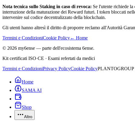
Nota tecnica sullo Staking in caso di revoca:
Se l'utente richiede la
interruzione della maturazione dei Reward futuri. I token bloccati ne
intervenire sul codice decentralizzato della blockchain.
Gli utenti hanno altresì il diritto di proporre reclamo all'Autorità Garan
Termini e Condizioni
Cookie Policy
← Home
©
2026
my6ense — parte dell'ecosistema
6ense
.
Kit certificati ISO·CE · Esami refertati da medici
Termini e Condizioni
Privacy Policy
Cookie Policy
PLANTOGROUP S.R.
Home
SAMA AI
Shop
Altro