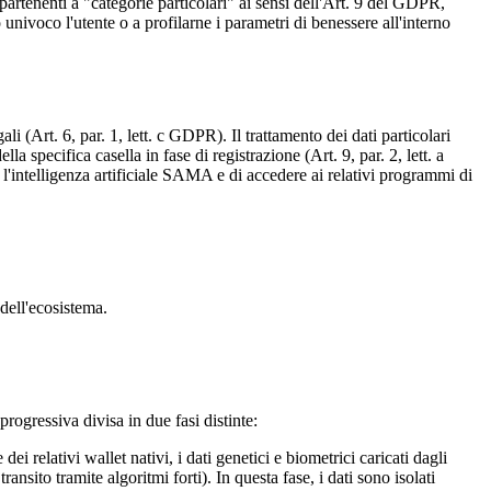
appartenenti a "categorie particolari" ai sensi dell'Art. 9 del GDPR,
univoco l'utente o a profilarne i parametri di benessere all'interno
i (Art. 6, par. 1, lett. c GDPR). Il trattamento dei dati particolari
a specifica casella in fase di registrazione (Art. 9, par. 2, lett. a
 l'intelligenza artificiale SAMA e di accedere ai relativi programmi di
dell'ecosistema.
progressiva divisa in due fasi distinte:
relativi wallet nativi, i dati genetici e biometrici caricati dagli
ansito tramite algoritmi forti). In questa fase, i dati sono isolati