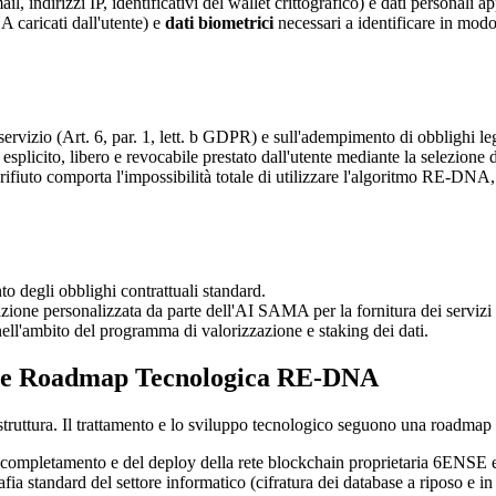
il, indirizzi IP, identificativi del wallet crittografico) e dati personali 
A caricati dall'utente) e
dati biometrici
necessari a identificare in modo 
servizio (Art. 6, par. 1, lett. b GDPR) e sull'adempimento di obblighi legal
licito, libero e revocabile prestato dall'utente mediante la selezione dell
rifiuto comporta l'impossibilità totale di utilizzare l'algoritmo RE-DNA,
to degli obblighi contrattuali standard.
one personalizzata da parte dell'AI SAMA per la fornitura dei servizi 
nell'ambito del programma di valorizzazione e staking dei dati.
ne e Roadmap Tecnologica RE-DNA
rastruttura. Il trattamento e lo sviluppo tecnologico seguono una roadmap 
ompletamento e del deploy della rete blockchain proprietaria 6ENSE e dei 
fia standard del settore informatico (cifratura dei database a riposo e in tr